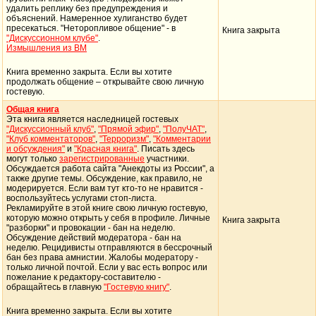
удалить реплику без предупреждения и
объяснений. Намеренное хулиганство будет
пресекаться. "Неторопливое общение" - в
Книга закрыта
"Дискуссионном клубе"
.
Измышления из ВМ
Книга временно закрыта. Если вы хотите
продолжать общение – открывайте свою личную
гостевую.
Общая книга
Эта книга является наследницей гостевых
"Дискуссионный клуб"
,
"Прямой эфир"
,
"ПолуЧАТ"
,
"Клуб комментаторов"
,
"Терроризм"
,
"Комментарии
и обсуждения"
и
"Красная книга"
. Писать здесь
могут только
зарегистрированные
участники.
Обсуждается работа сайта "Анекдоты из России", а
также другие темы. Обсуждение, как правило, не
модерируется. Если вам тут кто-то не нравится -
воспользуйтесь услугами стоп-листа.
Рекламируйте в этой книге свою личную гостевую,
которую можно открыть у себя в профиле. Личные
Книга закрыта
"разборки" и провокации - бан на неделю.
Обсуждение действий модератора - бан на
неделю. Рецидивисты отправляются в бессрочный
бан без права амнистии. Жалобы модератору -
только личной почтой. Если у вас есть вопрос или
пожелание к редактору-составителю -
обращайтесь в главную
"Гостевую книгу"
.
Книга временно закрыта. Если вы хотите