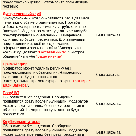
продолжать общение – открывайте свою личную
гостевую.
Дискуссионный клуб
"Дискуссионный клуб" обновляется раз в два часа.
Тематика клуба не ограничивается. Просьба
избегать матерных выражений и грубых личных
"наездов". Модератор может удалить реплику без
предупреждения и объяснений. Намеренное
Книга закрыта
хулиганство будет пресекаться. Для замечаний,
предложений и жалоб по содержанию,
оформлению и развитию сайта "Анекдоты из
России" существует
"Гостевая книга"
. "Быстрое
общение" - в клубе
"Ваше мнение"
.
Прямой эфир
Модератор может удалить реплику без
предупреждения и объяснений. Намеренное
Книга закрыта
хулиганство будет пресекаться.
Завсегдатаями "Прямого эфира" открыт
трактир "У
Дяди Вагнера"
.
ПолуЧАТ
Обновляется без задержки. Сообщения
появляются сразу после публикации. Модератор
Книга закрыта
может удалить реплику без предупреждения и
объяснений. Намеренное хулиганство будет
пресекаться.
Клуб комментаторов
Обновляется без задержки. Сообщения
появляются сразу после публикации. Модератор
Книга закрыта
может удалить реплику без предупреждения и