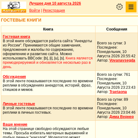
Лучшее дня 10 августа 2026
Войти
|
Регистрация
ГОСТЕВЫЕ КНИГИ
Книга
Сообщения
Гостевая книга
В этой книге обсуждается работа сайта "Анекдоты
Всего за сутки: 3
из России". Принимаются общие замечания,
Последнее:
предложения и жалобы по содержанию,
Понедельник, 10
оформлению и развитию сайта. Можно
Августа 2026 20:55:42
использовать BBCode: [b], [i], [u], [s].
Книга является
Автор:
Vovanavsegda
премодерируемой и обновляется несколько раз в
день.
Всего за сутки: 761
Обсуждения
Последнее:
В этой ленте показываются последние по времени
Понедельник, 10
реплики в обсуждениях анекдотов, историй, фраз,
Августа 2026 23:23:43
стишков и мемов.
Автор:
Traetaona
Всего за сутки: 89
Личные гостевые
Последнее:
В этой ленте показываются последние по времени
Понедельник, 10
реплики в личных гостевых.
Августа 2026 23:04:46
Автор:
Дима Вернер
Ваше мнение
На этой странице свободно обсуждаются любые
темы. Просьба избегать матерных выражений и
грубых личных "наездов". Модератор может