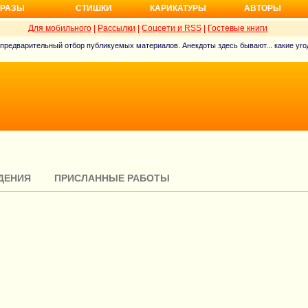
РАЗЫ
СТИШКИ
КАРИКАТУРЫ
АВТОРЫ
Для мобильного
|
Рассылки
|
Соцсети и RSS
|
Гостевые книги
 предварительный отбор публикуемых материалов. Анекдоты здесь бывают... какие угод
ДЕНИЯ
ПРИСЛАННЫЕ РАБОТЫ