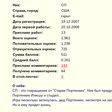
Ник:
СП
Страна, город:
США
E-mail:
скрыт
Дата регистрации:
18.12.2007
Дата первой работы:
20.10.2008
Прислано работ:
13
Всего оценок:
1,961
Положительных оценок:
1,236
Отрицательных оценок:
725
Сумма баллов:
511
Средний балл:
0.261
Прислано комментариев:
143
Получено комментариев:
84
В стоп-листах:
0
О себе:
СП - это сокращение от "Старик Портянкин". Ник был прид
Портянкин Илюшу и стыдил...
Игра несколько затянулась, дед Портянкин, несмотря на за
Но и ему придет конец.