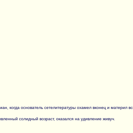
уман, когда основатель сетелитературы охамел вконец и материл в
явленный солидный возраст, оказался на удивление живуч.