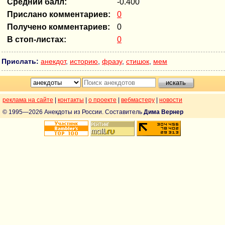
Средний балл:
-0.400
Прислано комментариев:
0
Получено комментариев:
0
В стоп-листах:
0
Прислать:
анекдот
,
историю
,
фразу
,
стишок
,
мем
реклама на сайте
|
контакты
|
о проекте
|
вебмастеру
|
новости
© 1995—2026 Анекдоты из России. Составитель
Дима Вернер