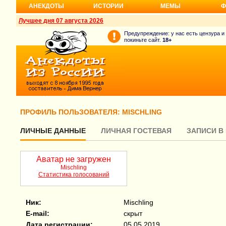
АНЕКДОТЫ
ИСТОРИИ
МЕМЫ
Ф
Лучшее дня 07 августа 2026
Предупреждение: у нас есть цензура и
покиньте сайт.
18+
ПРОФИЛЬ ПОЛЬЗОВАТЕЛЯ: MISCHLING
ЛИЧНЫЕ ДАННЫЕ
ЛИЧНАЯ ГОСТЕВАЯ
ЗАПИСИ В
Аватар не загружен
Mischling
Статистика голосований
Ник:
Mischling
E-mail:
скрыт
Дата регистрации:
05.05.2019