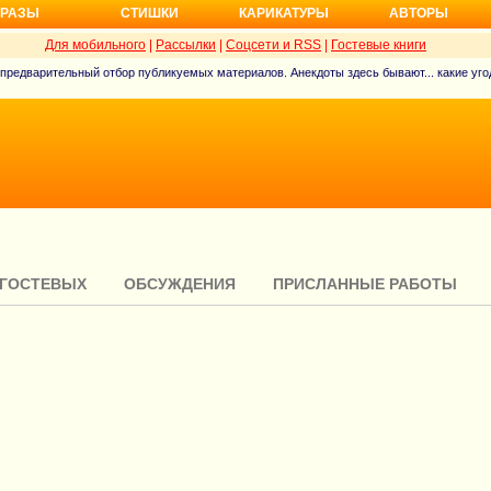
РАЗЫ
СТИШКИ
КАРИКАТУРЫ
АВТОРЫ
Для мобильного
|
Рассылки
|
Соцсети и RSS
|
Гостевые книги
 предварительный отбор публикуемых материалов. Анекдоты здесь бывают... какие угод
 ГОСТЕВЫХ
ОБСУЖДЕНИЯ
ПРИСЛАННЫЕ РАБОТЫ