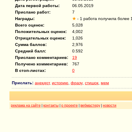
Дата первой работы:
06.05.2019
Прислано работ:
7
Награды:
★
- 1 работа получила более 
Всего оценок:
5,028
Положительных оценок:
4,002
Отрицательных оценок:
1,026
Сумма баллов:
2,976
Средний балл:
0.592
Прислано комментариев:
19
Получено комментариев:
767
В стоп-листах:
0
Прислать:
анекдот
,
историю
,
фразу
,
стишок
,
мем
реклама на сайте
|
контакты
|
о проекте
|
вебмастеру
|
новости