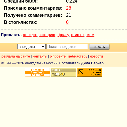
Средний балл:
0.224
Прислано комментариев:
28
Получено комментариев:
21
В стоп-листах:
0
Прислать:
анекдот
,
историю
,
фразу
,
стишок
,
мем
реклама на сайте
|
контакты
|
о проекте
|
вебмастеру
|
новости
© 1995—2026 Анекдоты из России. Составитель
Дима Вернер