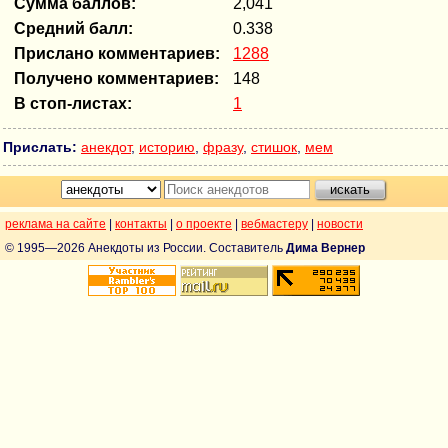
Сумма баллов:
2,041
Средний балл:
0.338
Прислано комментариев:
1288
Получено комментариев:
148
В стоп-листах:
1
Прислать:
анекдот
,
историю
,
фразу
,
стишок
,
мем
реклама на сайте
|
контакты
|
о проекте
|
вебмастеру
|
новости
© 1995—2026 Анекдоты из России. Составитель
Дима Вернер