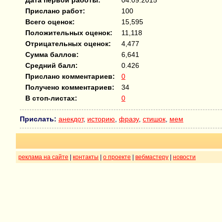
Дата первой работы:
04.09.2015
Прислано работ:
100
Всего оценок:
15,595
Положительных оценок:
11,118
Отрицательных оценок:
4,477
Сумма баллов:
6,641
Средний балл:
0.426
Прислано комментариев:
0
Получено комментариев:
34
В стоп-листах:
0
Прислать:
анекдот
,
историю
,
фразу
,
стишок
,
мем
реклама на сайте
|
контакты
|
о проекте
|
вебмастеру
|
новости