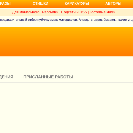
РАЗЫ
СТИШКИ
КАРИКАТУРЫ
АВТОРЫ
Для мобильного
|
Рассылки
|
Соцсети и RSS
|
Гостевые книги
 предварительный отбор публикуемых материалов. Анекдоты здесь бывают... какие угод
ДЕНИЯ
ПРИСЛАННЫЕ РАБОТЫ