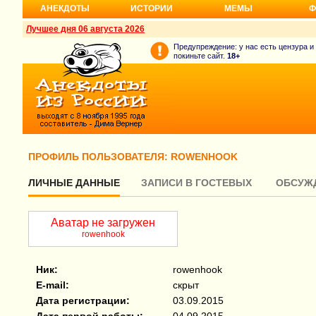
АНЕКДОТЫ
ИСТОРИИ
МЕМЫ
Ф
Лучшее дня 06 августа 2026
Предупреждение: у нас есть цензура и
покиньте сайт.
18+
ПРОФИЛЬ ПОЛЬЗОВАТЕЛЯ: ROWENHOOK
ЛИЧНЫЕ ДАННЫЕ
ЗАПИСИ В ГОСТЕВЫХ
ОБСУЖ
Аватар не загружен
rowenhook
Ник:
rowenhook
E-mail:
скрыт
Дата регистрации:
03.09.2015